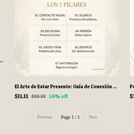
Easy: Repair Your Credit Yourself — Step-by-Step
El Arte de Estar Presente: Guía de Conexión Consciente (PDF)
$11.11
$
50% off
$22.22
Page 1 / 1
Previous
Next