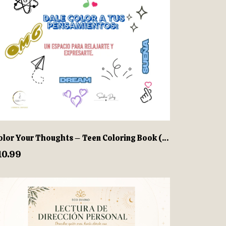
Color Your Thoughts – Teen Coloring Book (English & Spanish) | 54 Pages | PDF Download
10.99